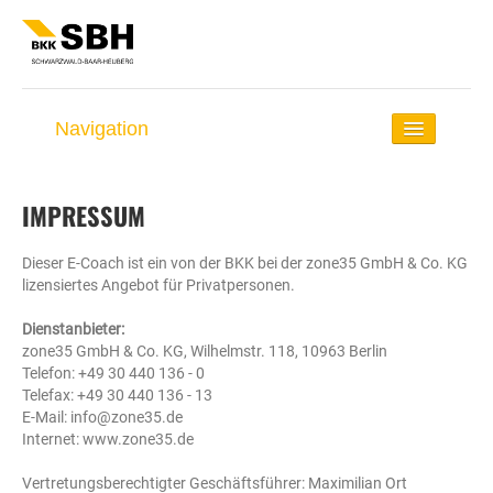
Navigation
Startseite
IMPRESSUM
Lauf-Coach
Dieser E-Coach ist ein von der BKK bei der zone35 GmbH & Co. KG
Rund ums Laufen
lizensiertes Angebot für Privatpersonen.
Selbst-Check
Dienstanbieter:
zone35 GmbH & Co. KG, Wilhelmstr. 118, 10963 Berlin
Lauf-Distanzen
Telefon: +49 30 440 136 - 0
Telefax: +49 30 440 136 - 13
Lauf-Events
E-Mail: info@zone35.de
Internet: www.zone35.de
Vertretungsberechtigter Geschäftsführer: Maximilian Ort