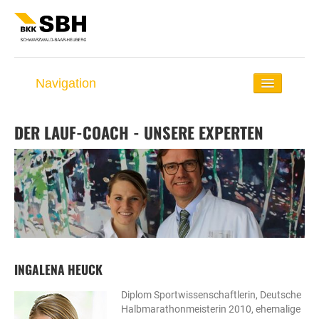
Navigation
Startseite
DER LAUF-COACH - UNSERE EXPERTEN
Lauf-Coach
Rund ums Laufen
Selbst-Check
Lauf-Distanzen
Lauf-Events
INGALENA HEUCK
Diplom Sportwissenschaftlerin, Deutsche
Halbmarathonmeisterin 2010, ehemalige