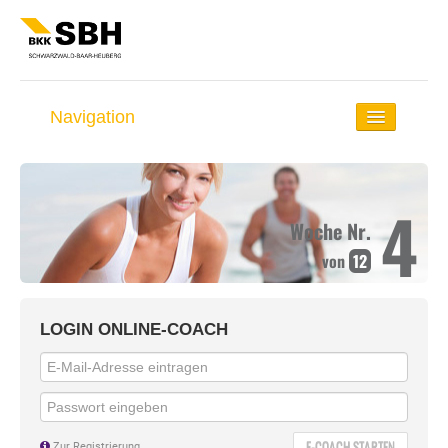
Navigation
Startseite
Lauf-Coach
4
Woche Nr.
Rund ums Laufen
von
12
Selbst-Check
Lauf-Distanzen
LOGIN ONLINE-COACH
Lauf-Events
E-COACH STARTEN
Zur Registrierung