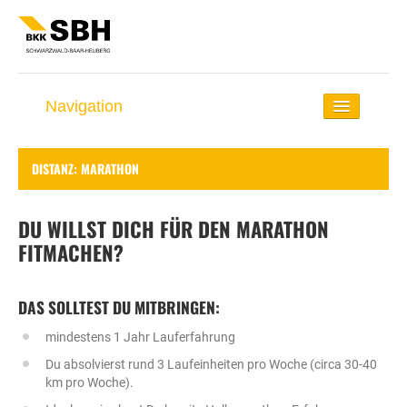
Navigation
Startseite
DISTANZ: MARATHON
Lauf-Coach
Rund ums Laufen
DU WILLST DICH FÜR DEN MARATHON
FITMACHEN?
Selbst-Check
Lauf-Distanzen
DAS SOLLTEST DU MITBRINGEN:
Lauf-Events
mindestens 1 Jahr Lauferfahrung
Du absolvierst rund 3 Laufeinheiten pro Woche (circa 30-40
km pro Woche).