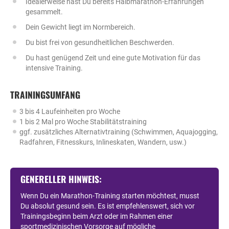
Idealerweise hast Du bereits Halbmarathon-Erfahrungen
gesammelt.
Dein Gewicht liegt im Normbereich.
Du bist frei von gesundheitlichen Beschwerden.
Du hast genügend Zeit und eine gute Motivation für das
intensive Training.
TRAININGSUMFANG
3 bis 4 Laufeinheiten pro Woche
1 bis 2 Mal pro Woche Stabilitätstraining
ggf. zusätzliches Alternativtraining (Schwimmen, Aquajogging,
Radfahren, Fitnesskurs, Inlineskaten, Wandern, usw.)
GENERELLER HINWEIS:
Wenn Du ein Marathon-Training starten möchtest, musst
Du absolut gesund sein. Es ist empfehlenswert, sich vor
Trainingsbeginn beim Arzt oder im Rahmen einer
sportmedizinischen Vorsorge auf mögliche