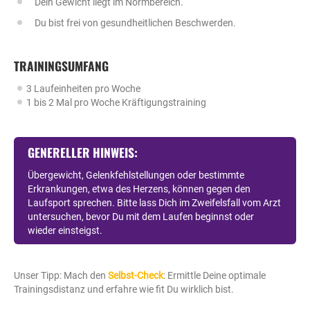
Dein Gewicht liegt im Normbereich.
Du bist frei von gesundheitlichen Beschwerden.
TRAININGSUMFANG
3 Laufeinheiten pro Woche
1 bis 2 Mal pro Woche Kräftigungstraining
GENERELLER HINWEIS:
Übergewicht, Gelenkfehlstellungen oder bestimmte
Erkrankungen, etwa des Herzens, können gegen den
Laufsport sprechen. Bitte lass Dich im Zweifelsfall vom Arzt
untersuchen, bevor Du mit dem Laufen beginnst oder
wieder einsteigst.
Unser Tipp: Mach den
Selbst-Check
: Ermittle Deine optimale
Trainingsdistanz und erfahre wie fit Du wirklich bist.