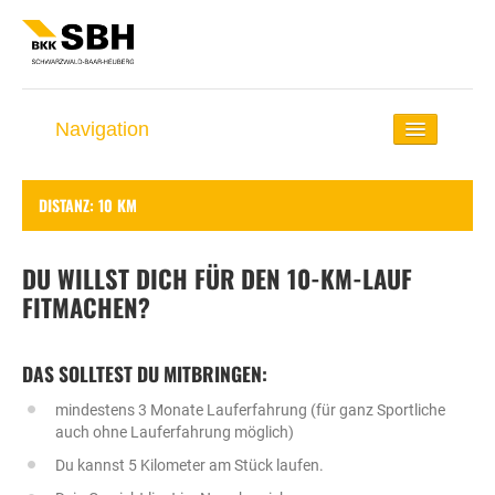
Navigation
Startseite
DISTANZ: 10 KM
Lauf-Coach
Rund ums Laufen
DU WILLST DICH FÜR DEN 10-KM-LAUF
FITMACHEN?
Selbst-Check
Lauf-Distanzen
DAS SOLLTEST DU MITBRINGEN:
Lauf-Events
mindestens 3 Monate Lauferfahrung (für ganz Sportliche
auch ohne Lauferfahrung möglich)
Du kannst 5 Kilometer am Stück laufen.